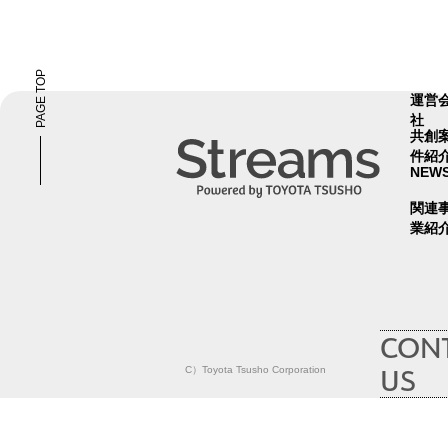
ビ
ゲ
ー
PAGE TOP
運営
シ
社
共創
ョ
件紹
ン
NEW
関連
業紹
CON
US
C）Toyota Tsusho Corporation