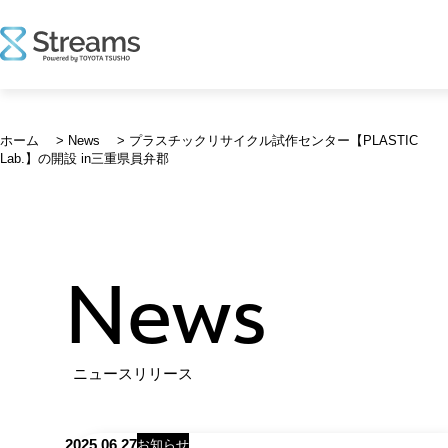
コ
ン
ホーム
>
News
>
プラスチックリサイクル試作センター【PLASTIC
テ
Lab.】の開設 in三重県員弁郡
ン
ツ
へ
ス
キ
News
ッ
プ
ニュースリリース
2025.06.27
お知らせ