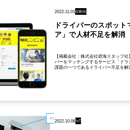
ール
コミュニケーションツール
コミュニケーション
クラウド
ンニュートラル
カーボン
アプリケーション
VR
SCM
SaaS
MR
2022.11.01
自動化
V
EPA
DX
CO2
AI
4D
3Dスキャナー
3D
その他
ドライバーのスポット
ア」で人材不足を解消
【掲載会社：株式会社碧海スタッフ社】
バーをマッチングするサービス「ドラ
課題の一つであるドライバー不足を解決
2022.10.06
IoT