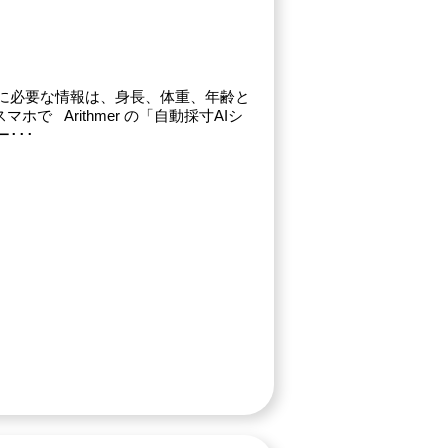
 採寸に必要な情報は、身長、体重、年齢と
で Arithmer の「自動採寸AIシ
･･･