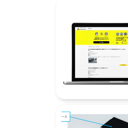
ス
センサーモジュ
キ
カイゼン
カーボ
ッ
ML
MaaS
IoT
E
プ
す
る