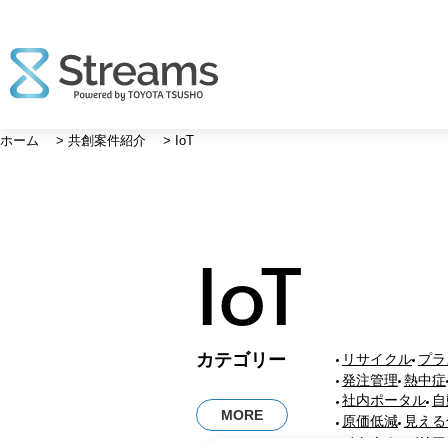
コ
ン
ホーム
>
共創案件紹介
>
IoT
テ
ン
ツ
へ
ス
IoT
キ
ッ
プ
共
カテゴリー
リサイクル
プラ
創
発注管理
熱中症
案
社内ポータル
自
MORE
件
原価低減
見える
に
ベトナム
バリア