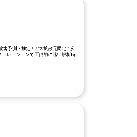
被害予測・推定 / ガス拡散元同定 / 炭
シミュレーションで圧倒的に速い解析時
･･･