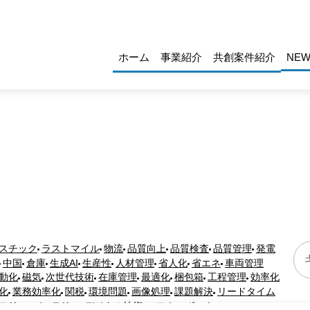
ホーム
事業紹介
共創案件紹介
NEW
スチック
ラストマイル
物流
品質向上
品質検査
品質管理
発電
中国
倉庫
生成AI
生産性
人材管理
省人化
省エネ
車両管理
動化
磁気
次世代技術
在庫管理
最適化
梱包箱
工程管理
効率化
化
業務効率化
関税
環境問題
画像処理
課題解決
リードタイム
フリー
バッテリー
デジタル技術
ソフトロボット