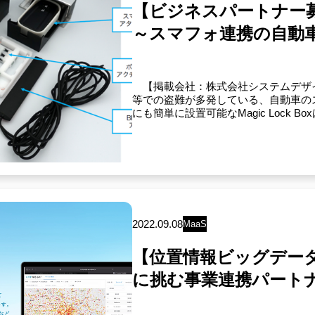
【ビジネスパートナー募集】 
～スマフォ連携の自動
【掲載会社：株式会社システムデザ
等での盗難が多発している、自動車の
にも簡単に設置可能なMagic Lock Bo
2022.09.08
MaaS
【位置情報ビッグデータ
に挑む事業連携パート