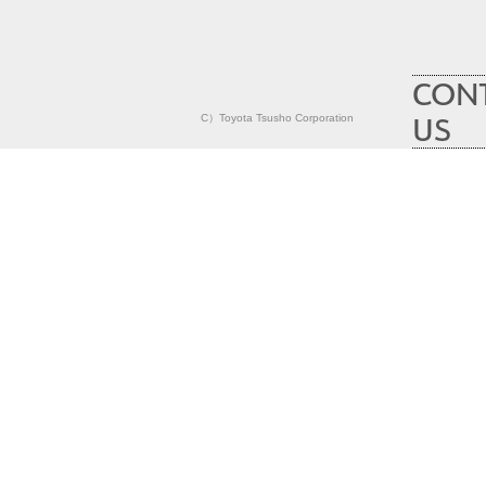
CON
US
C）Toyota Tsusho Corporation