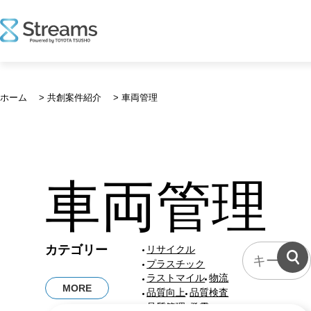
コ
ン
ホーム
>
共創案件紹介
>
車両管理
テ
ン
ツ
へ
ス
車両管理
キ
ッ
プ
共
カテゴリー
リサイクル
創
プラスチック
案
ラストマイル
物流
MORE
件
品質向上
品質検査
に
品質管理
発電