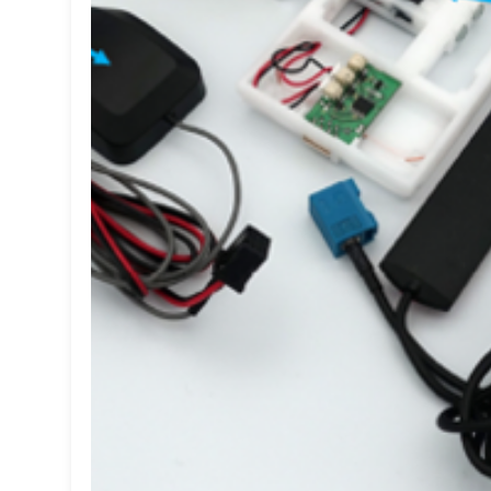
ール
コミュニケーション
クラウド
カイゼン
カーボンニュートラル
カーボン
アプリケーション
VR
SCM
SaaS
MR
ML
MaaS
IoT
EV
EPA
DX
CO2
AI
4D
3Dスキャナー
3D
その他