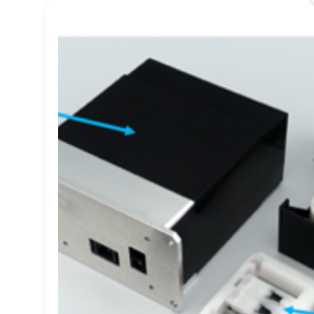
ス
発注管理
熱中症
キ
中国
倉庫
生成AI
ッ
生産性
人材管理
プ
省人化
省エネ
す
車両管理
る
社内ポータル
自動化
磁気
次世代技術
在庫管理
最適化
梱包箱
工程管理
効率化
原価低減
見える化
業務効率化
関税
環境問題
画像処理
課題解決
リードタイム
ベトナム
バリアフリー
バッテリー
デジタル技術
ソフトロボット
センサーモジュール
コミュニケーションツ