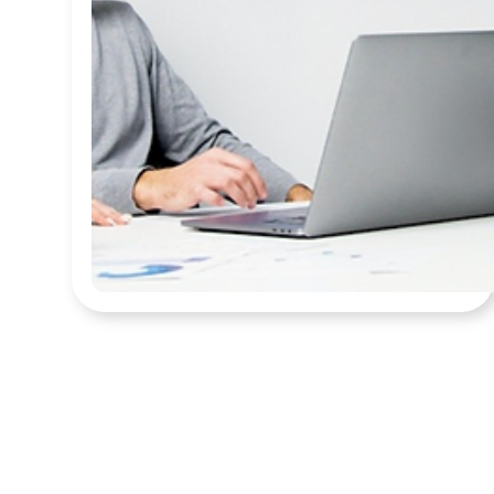
ール
コミュニケーション
クラウド
カイゼン
カーボンニュートラル
カーボン
アプリケーション
VR
SCM
SaaS
MR
ML
MaaS
IoT
EV
EPA
DX
CO2
AI
4D
3Dスキャナー
3D
その他