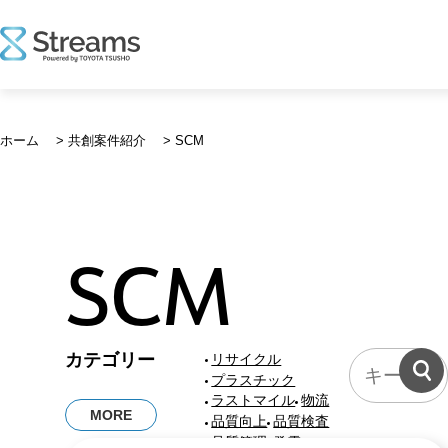
コ
ン
ホーム
>
共創案件紹介
>
SCM
テ
ン
ツ
へ
ス
SCM
キ
ッ
プ
共
カテゴリー
リサイクル
創
プラスチック
案
ラストマイル
物流
MORE
件
品質向上
品質検査
に
品質管理
発電