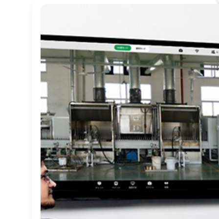
ス
発注管理
熱中症
キ
中国
倉庫
生成AI
ッ
生産性
人材管理
プ
省人化
省エネ
す
車両管理
る
社内ポータル
自動化
磁気
次世代技術
在庫管理
最適化
梱包箱
工程管理
効率化
原価低減
見える化
業務効率化
関税
環境問題
画像処理
課題解決
リードタイム
ベトナム
バリアフリー
バッテリー
デジタル技術
ソフトロボット
センサーモジュール
コミュニケーションツ