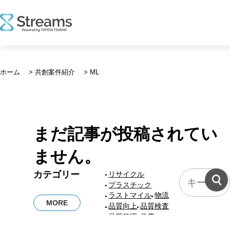
コ
ン
ホーム
>
共創案件紹介
>
ML
テ
ン
ツ
へ
ス
まだ記事が投稿されてい
キ
ッ
ません。
プ
共
カテゴリー
リサイクル
創
プラスチック
案
ラストマイル
物流
MORE
件
品質向上
品質検査
に
品質管理
発電
ス
発注管理
熱中症