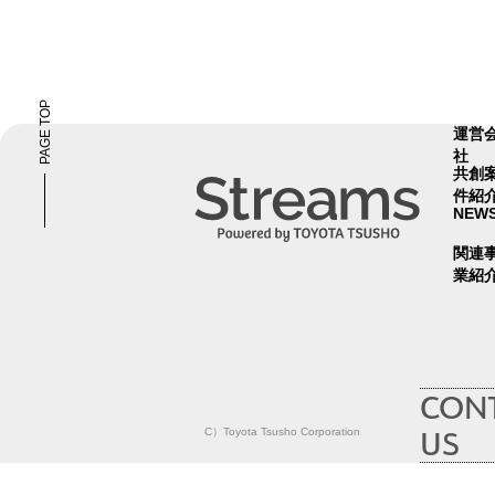
キ
中国
倉庫
生成AI
ッ
生産性
人材管理
プ
省人化
省エネ
す
車両管理
PAGE TOP
る
社内ポータル
自動化
磁気
次世代技術
運営
在庫管理
最適化
社
共創
梱包箱
工程管理
件紹
効率化
原価低減
NEW
見える化
業務効率化
関税
環境問題
関連
画像処理
課題解決
業紹
リードタイム
ベトナム
バリアフリー
バッテリー
デジタル技術
CON
ソフトロボット
センサーモジュール
US
C）Toyota Tsusho Corporation
コミュニケーションツ
ール