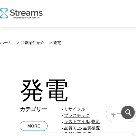
コ
ン
ホーム
>
共創案件紹介
>
発電
テ
ン
ツ
へ
ス
発電
キ
ッ
プ
共
カテゴリー
リサイクル
創
プラスチック
案
ラストマイル
物流
MORE
件
品質向上
品質検査
に
品質管理
発電