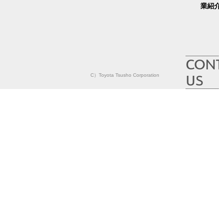
業紹
CON
US
C）Toyota Tsusho Corporation