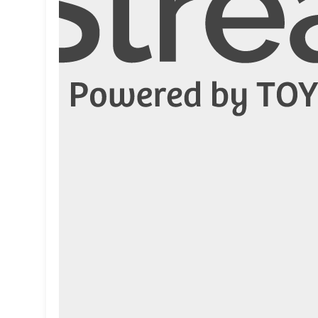
ール
コミュニケーション
クラウド
カイゼン
カーボンニュートラル
カーボン
アプリケーション
VR
SCM
SaaS
MR
ML
MaaS
IoT
EV
EPA
DX
CO2
AI
4D
3Dスキャナー
3D
その他