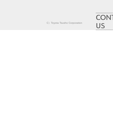
CON
US
C）Toyota Tsusho Corporation