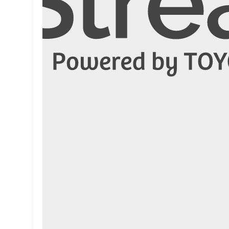
ール
コミュニケーション
クラウド
カイゼン
カーボンニュートラル
カーボン
アプリケーション
VR
SCM
SaaS
MR
ML
MaaS
IoT
EV
EPA
DX
CO2
AI
4D
3Dスキャナー
3D
その他