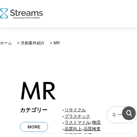
コ
ン
ホーム
>
共創案件紹介
>
MR
テ
ン
ツ
へ
ス
MR
キ
ッ
プ
共
カテゴリー
リサイクル
創
プラスチック
案
ラストマイル
物流
MORE
件
品質向上
品質検査
に
品質管理
発電